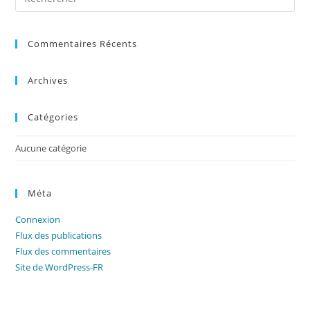
Es
to
Commentaires Récents
clo
the
sea
Archives
pan
Catégories
Aucune catégorie
Méta
Connexion
Flux des publications
Flux des commentaires
Site de WordPress-FR