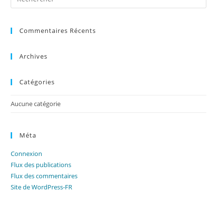
Es
to
Commentaires Récents
clo
the
sea
Archives
pan
Catégories
Aucune catégorie
Méta
Connexion
Flux des publications
Flux des commentaires
Site de WordPress-FR